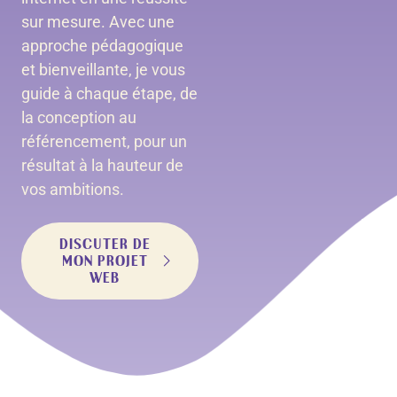
sur mesure. Avec une
approche pédagogique
et bienveillante, je vous
guide à chaque étape, de
la conception au
référencement, pour un
résultat à la hauteur de
vos ambitions.
DISCUTER DE
MON PROJET
WEB